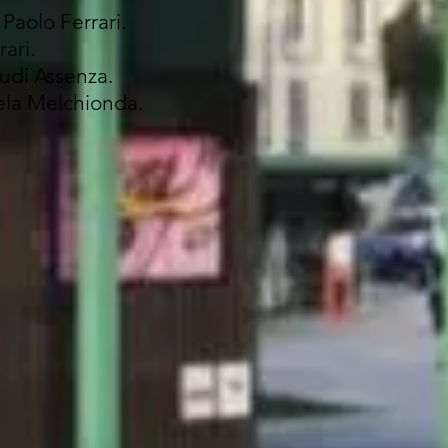
 Paolo Ferrari.
ari.
udi Assenza.
ela Melchionda.