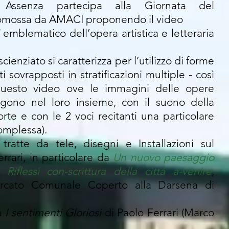
 Assenza partecipa alla Giornata del
mossa da AMACI proponendo il video
emblematico dell’opera artistica e letteraria
-scienziato si caratterizza per l’utilizzo di forme
i sovrapposti in stratificazioni multiple - così
uesto video ove le immagini delle opere
gono nel loro insieme, con il suono della
rte e con le 2 voci recitanti una particolare
omplessa).
ratte da tele, disegni e Installazioni sul
errari, in particolare da
Un nuovo paesaggio
 Riflessi con-scrittura della città a-venire
,
Mercato Comunale Coperto alla Darsena di
ta
I sentimenti Gloriosi
di Paolo Ferrari (Marco