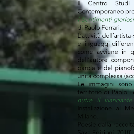
Il Centro Studi
Contemporaneo pro
I Sentimenti gloriosi
di Paolo Ferrari.
L’attività dell’artista
e linguaggi different
come avviene in q
dell’autore compon
parola e del pianofo
unità complessa (ac
Le immagini sono t
territorio di Paolo F
nutre il viandante.
Installazione al 
Milano.
Poesie dalla raccol
Saya Edizioni, 2018).