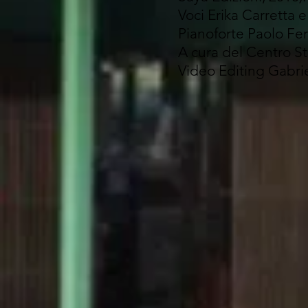
Voci Erika Carretta e
Pianoforte Paolo Ferr
A cura del Centro St
Video Editing Gabri