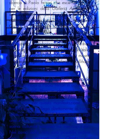
ricerca di Paolo Ferrari che esce nel 1978
per le edizioni della
Galleria Apollinaire
:
sarà in seguito conosciuto come il ‘libro blu’,
dal colore della copertina che l’editore
Guido Le Noci volle uguale al blu dei
monocromi di Y. Klein. L’artista eclettico e
rivoluzionario che proprio Le Noci grazie
alla stretta collaborazione con il critico
francese P. Restany aveva introdotto in Italia
alcuni anni prima con una serie di mostre
che fecero epoca alla
Galleria Apollinaire
di Milano.
Dal
Monocromo blu
di Yves Klein donato da
Guido Le Noci a Paolo Ferrari in occasione
dell’uscita del libro – che sarà visibile
durante la visita al Centro Studi Assenza – è
nata l’idea per questa manifestazione: una
traccia che si collega direttamente al cuore
artistico e culturale del Novecento e agli
anni in cui la città di Milano si affaccia sulla
scena culturale europea ed internazionale.
Nel corso della visita sarà possibile vedere
uno dei
bozzetti di Christo
per