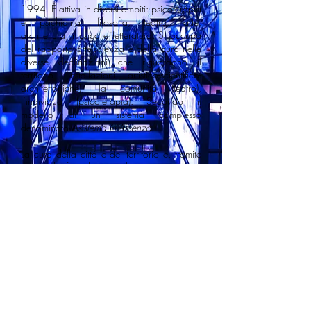
1994. È attiva in diversi ambiti: psicoterapia
e psichiatria, filosofia, teatro, arte,
architettura, musica e letteratura. Si occupa
del rapporto arte-scienza e della cura nelle
diverse declinazioni che riguardano il
territorio (Installazioni artistico-scientifico-
architettoniche), la comunità (teatro),
l’individuo (psicoterapia). Secondo il
modello di un sistema complesso
denominato
Asistema in-Assenza
.
La cura della città e del territorio e, tramite
queste, la formulazione di una nuova idea
di accoglienza attraverso l’arte e la cultura:
il progetto, in continuità con le premesse
teoriche poste negli anni ’70, arriva fino ai
giorni nostri nell’attuale attività del Centro. In
quegli anni i fermenti culturali di un
rinnovamento politico e sociale innescati dai
movimenti del ’68, si traducevano in una
innovativa concezione della cura e della
società alla base della fondazione del
primo Centro di Corso Venezia. Anticipando