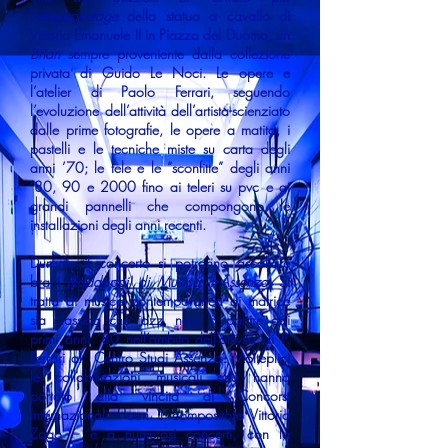
l’
empaquetage
della statua a cavallo di
Vittorio Emanuele II in Piazza del Duomo, un
Brian
sempre proveniente dalla collezione
privata di Guido Le Noci. Le opere e
l’atelier di Paolo Ferrari, seguendo
l’evoluzione dell’attività dell’artista-scienziato
dalle prime fotografie, le opere a matita, i
pastelli e le tecniche miste su carta degli
anni ’70; le tele e le “sconfitte” degli anni
’80, 90 e 2000 fino ai teleri su pvc e ai
grandi pannelli che compongono le
installazioni degli anni recenti.
Durante il concerto si potranno ascoltare
brani
(Raddoppi) di Musica in-Assenza
. Si
tratta di musica contemporanea di matrice
sia classica che jazz, nata a partire dai
primi anni ’80 nell’ambito dell’attività di P.
Ferrari al Centro Studi Assenza. Molteplici
le collaborazioni musicali che hanno
portato alla vincita di Concorsi
Internazionali - con il compositore Vittorio
Zago – e a numerosi concerti, con la