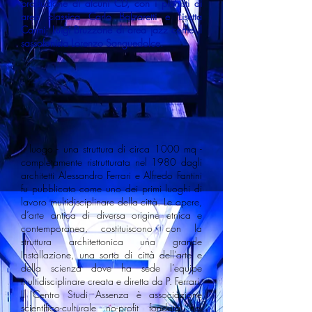
produzione di alcuni CD, con i pianisti di
area classica Carlo Balzaretti e Lisetta
Carmi; Luigi Bruzzone di area jazz come il
sassofonista Lorenzo Sanguedolce.
Il luogo - una struttura di circa 1000 mq -
completamente ristrutturata nel 1980 dagli
architetti Alessandro Ferrari e Alfredo Fantini
fu pubblicato come uno dei primi luoghi di
lavoro multidisciplinare della città. Le opere,
d’arte antica di diversa origine etnica e
contemporanea, costituiscono con la
struttura architettonica una grande
Installazione, una sorta di città dell’arte e
della scienza dove ha sede l’equipe
multidisciplinare creata e diretta da P. Ferrari.
Il Centro Studi Assenza è associazione
scientifico-culturale no-profit fondata nel