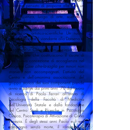
abbiamo pensato di proporre alla città un
invito con performance e concerto al Centro
Studi Assenza, luogo di arte, scienza e
cura, sede di un’attività multidisciplinare ora
rivolta alla città e al territorio con le
Installazioni artistico-scientifiche Un nuovo
paesaggio nutre il viandante alla Darsena di
Milano e lungo il Naviglio nei territori di
Gaggiano e Cisliano; con il circuito delle
opere d’arte che costituiscono il cuore di
una nuova concezione di accoglienza nel
progetto
Case oltre-la-soglia
per minori non
stranieri non accompagnati. L’attività del
Centro e dell’omonima associazione, del
gruppo storico dei suoi componenti prende
avvio a partire dai primi anni ’70 dal lavoro
di ricerca di Paolo Ferrari all’Istituto di
Psicologia della Facoltà di Medicina
dell’Università Statale e dalla fondazione
del Centro Studi e Ricerche in Psicologia
Clinica, Psicoterapia di Attivazione di Corso
Venezia. È degli stessi anni Paolo e il suo
compagno senza morte, il romanzo di